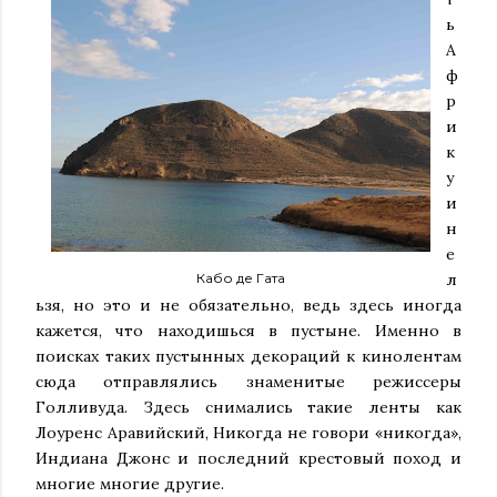
ь
А
ф
р
и
к
у
и
н
е
Кабо де Гата
л
ьзя, но это и не обязательно, ведь здесь иногда
кажется, что находишься в пустыне. Именно в
поисках таких пустынных декораций к кинолентам
сюда отправлялись знаменитые режиссеры
Голливуда. Здесь снимались такие ленты как
Лоуренс Аравийский, Никогда не говори «никогда»,
Индиана Джонс и последний крестовый поход и
многие многие другие.