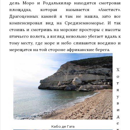
дель Моро и Родалькилар находится смотровая
площадка, которая называется «Аметист».
Драгоценных камней я там не нашла, зато все
компенсировал вид на Средиземноморье. И так
стоишь и смотришь на морские просторы с высоты
птичьего полета, а взгляд невольно убегает вдаль к
тому месту, где море и небо сливаются воедино и
мерещатся на той стороне африканские берега.
Х
о
т
я
у
в
и
д
е
Кабо де Гата
т