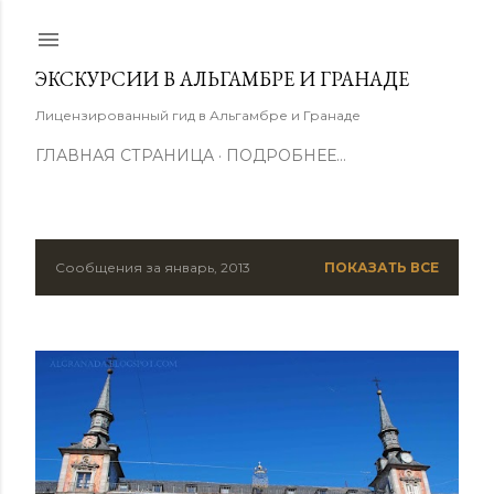
К основному контенту
ЭКСКУРСИИ В АЛЬГАМБРЕ И ГРАНАДЕ
Лицензированный гид в Альгамбре и Гранаде
ГЛАВНАЯ СТРАНИЦА
ПОДРОБНЕЕ…
Сообщения за январь, 2013
ПОКАЗАТЬ ВСЕ
С
о
о
б
щ
е