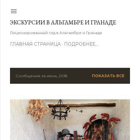
К основному контенту
ЭКСКУРСИИ В АЛЬГАМБРЕ И ГРАНАДЕ
Лицензированный гид в Альгамбре и Гранаде
ГЛАВНАЯ СТРАНИЦА
ПОДРОБНЕЕ…
Сообщения за июнь, 2018
ПОКАЗАТЬ ВСЕ
С
о
о
б
щ
е