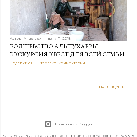
н
и
я
Автор:
Анастасия
июня 11, 2018
ВОЛШЕБСТВО АЛЬПУХАРРЫ.
ЭКСКУРСИЯ КВЕСТ ДЛЯ ВСЕЙ СЕМЬИ
Поделиться
Отправить комментарий
ПРЕДЫДУЩИЕ
Технологии Blogger
© 2009-2024 Анастасия Люпкес gid.granada@gmail.com, +34 625 875