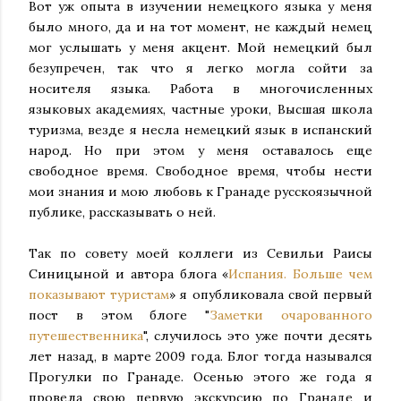
Вот уж опыта в изучении немецкого языка у меня
было много, да и на тот момент, не каждый немец
мог услышать у меня акцент. Мой немецкий был
безупречен, так что я легко могла сойти за
носителя языка. Работа в многочисленных
языковых академиях, частные уроки, Высшая школа
туризма, везде я несла немецкий язык в испанский
народ. Но при этом у меня оставалось еще
свободное время. Свободное время, чтобы нести
мои знания и мою любовь к Гранаде русскоязычной
публике, рассказывать о ней.
Так по совету моей коллеги из Севильи Раисы
Синицыной и автора блога «
Испания. Больше чем
показывают туристам
» я опубликовала свой первый
пост в этом блоге "
Заметки очарованного
путешественника
", случилось это уже почти десять
лет назад, в марте 2009 года. Блог тогда назывался
Прогулки по Гранаде. Осенью этого же года я
провела свою первую экскурсию по Гранаде и