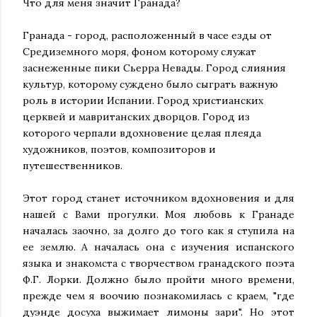
Что для меня значит Гранада?
Гранада - город, расположенный в часе езды от
Средиземного моря, фоном которому служат
заснеженные пики Сьерра Невады. Город слияния
культур, которому суждено было сыграть важную
роль в истории Испании. Город христианских
церквей и мавританских дворцов. Город из
которого черпали вдохновение целая плеяда
художников, поэтов, композиторов и
путешественников.
Этот город станет источником вдохновения и для
нашей с Вами прогулки. Моя любовь к Гранаде
началась заочно, за долго до того как я ступила на
ее землю. А началась она с изучения испанского
языка и знакомста с творчеством гранадского поэта
Ф.Г. Лорки. Должно было пройти много времени,
прежде чем я воочию познакомилась с краем, "где
дуэнде досуха выжимает лимоны зари". Но этот