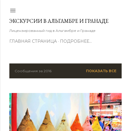
К основному контенту
ЭКСКУРСИИ В АЛЬГАМБРЕ И ГРАНАДЕ
Лицензированный гид в Альгамбре и Гранаде
ГЛАВНАЯ СТРАНИЦА
ПОДРОБНЕЕ…
Сообщения за 2016
ПОКАЗАТЬ ВСЕ
С
о
о
б
щ
е