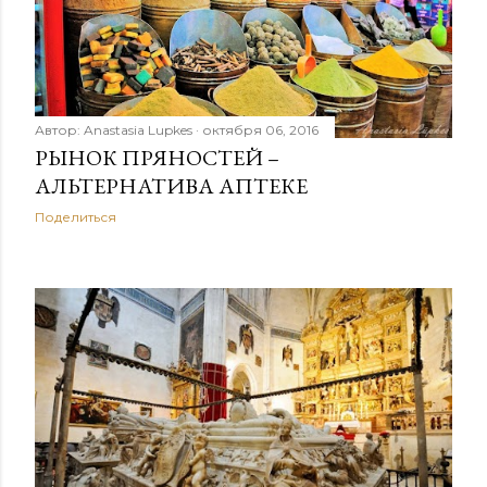
н
и
я
Автор:
Anastasia Lupkes
октября 06, 2016
РЫНОК ПРЯНОСТЕЙ –
АЛЬТЕРНАТИВА АПТЕКЕ
Поделиться