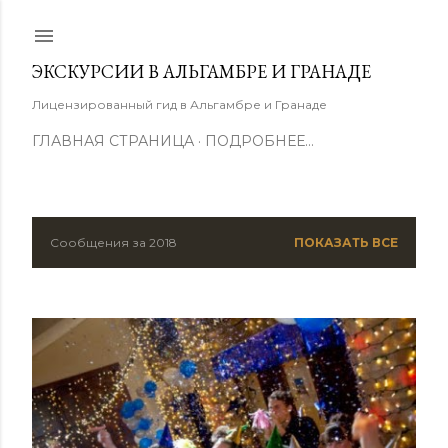
К основному контенту
ЭКСКУРСИИ В АЛЬГАМБРЕ И ГРАНАДЕ
Лицензированный гид в Альгамбре и Гранаде
ГЛАВНАЯ СТРАНИЦА
ПОДРОБНЕЕ…
Сообщения за 2018
ПОКАЗАТЬ ВСЕ
С
о
о
б
щ
е