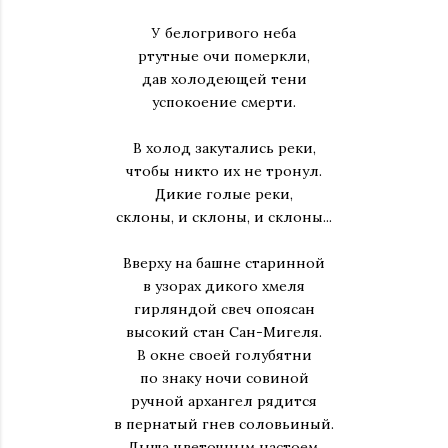
У белогривого неба
ртутные очи померкли,
дав холодеющей тени
успокоение смерти.
В холод закутались реки,
чтобы никто их не тронул.
Дикие голые реки,
склоны, и склоны, и склоны...
Вверху на башне старинной
в узорах дикого хмеля
гирляндой свеч опоясан
высокий стан Сан-Мигеля.
В окне своей голубятни
по знаку ночи совиной
ручной архангел рядится
в пернатый гнев соловьиный.
Дыша цветочным настоем,