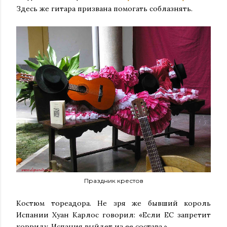
Здесь же гитара призвана помогать соблазнять.
Праздник крестов
Костюм тореадора. Не зря же бывший король
Испании Хуан Карлос говорил: «Если ЕС запретит
корриду, Испания выйдет из ее состава.»