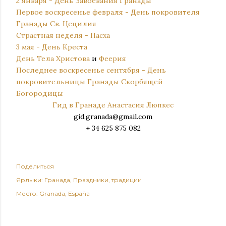
2 января - День Завоевания Гранады
Первое воскресенье февраля - День покровителя
Гранады Св. Цецилия
Страстная неделя - Пасха
3 мая - День Креста
День Тела Христова
и
Феерия
Последнее воскресенье сентября - День
покровительницы Гранады Скорбящей
Богородиц
ы
Гид в Гранаде
Анастасия Люпкеc
gid.granada@gmail.com
+ 34 625 875 082
Поделиться
Ярлыки:
Гранада
Праздники
традиции
Место:
Granada, España