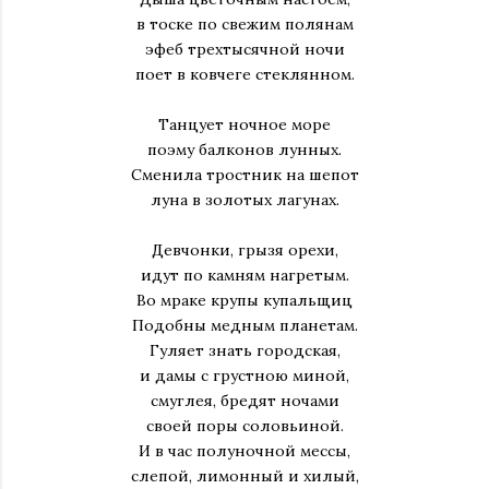
в тоске по свежим полянам
эфеб трехтысячной ночи
поет в ковчеге стеклянном.
Танцует ночное море
поэму балконов лунных.
Сменила тростник на шепот
луна в золотых лагунах.
Девчонки, грызя орехи,
идут по камням нагретым.
Во мраке крупы купальщиц
Подобны медным планетам.
Гуляет знать городская,
и дамы с грустною миной,
смуглея, бредят ночами
своей поры соловьиной.
И в час полуночной мессы,
слепой, лимонный и хилый,