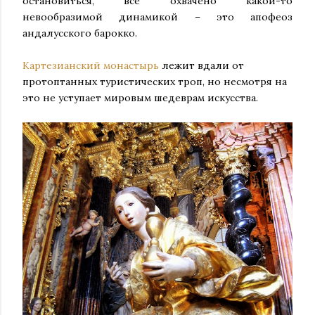
остановиться, все охвачено какой-то
невообразимой динамикой – это апофеоз
андалусского барокко.
Картезианский монастырь
лежит вдали от
протоптанных туристических троп, но несмотря на
это не уступает мировым шедеврам искусства.