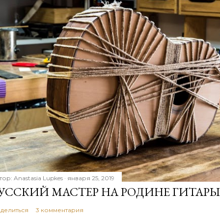
тор:
Anastasia Lupkes
января 25, 2019
УССКИЙ МАСТЕР НА РОДИНЕ ГИТАРЫ
делиться
3 комментария