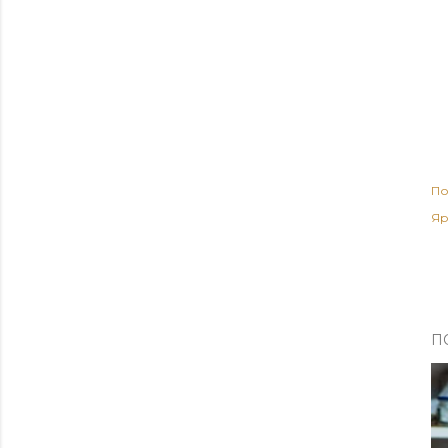
По
Яр
П