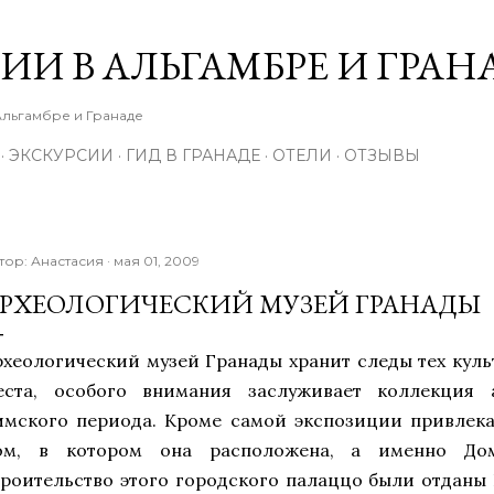
К основному контенту
ИИ В АЛЬГАМБРЕ И ГРАН
Альгамбре и Гранаде
ЭКСКУРСИИ
ГИД В ГРАНАДЕ
ОТЕЛИ
ОТЗЫВЫ
тор:
Анастасия
мая 01, 2009
РХЕОЛОГИЧЕСКИЙ МУЗЕЙ ГРАНАДЫ
рхеологический музей Гранады хранит следы тех куль
еста, особого внимания заслуживает коллекция а
имского периода. Кроме самой экспозиции привлека
ом, в котором она расположена, а именно До
троительство этого городского палаццо были отдан