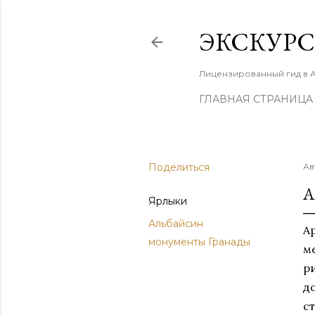
ЭКСКУРС
Лицензированный гид в 
ГЛАВНАЯ СТРАНИЦА
Поделиться
Ав
А
Ярлыки
Альбайсин
А
монументы Гранады
м
р
д
с