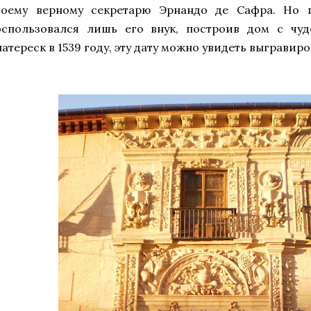
воему верному секретарю Эрнандо де Сафра. Но п
оспользовался лишь его внук, построив дом с чу
латереск в 1539 году, эту дату можно увидеть выгравир