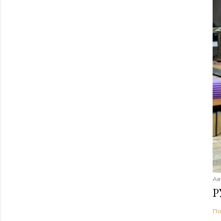
Ав
Р
По