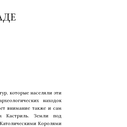
АДЕ
тур, которые населяли эти
рхеологических находок
ет внимание также и сам
м Кастриль. Земли под
ы Католическими Королями