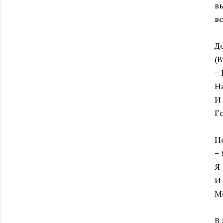
в
вс
Д
(В
– 
Н
И
Г
Но
– 
Я 
И
М
В