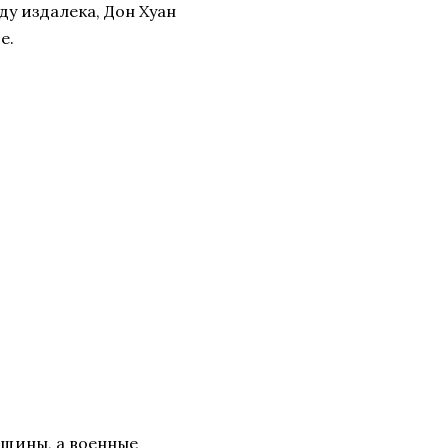
у издалека, Дон Хуан
е.
нщины, а военные