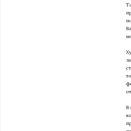
Т
п
п
В
н
Х
л
с
т
фо
о
В
к
п