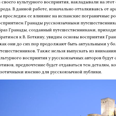
з своего культурного восприятия, накладывали на этот
орода. В данной работе, изначально отталкиваясь от а
ы проследим ее влияние на испанские пограничные ром
осприятием Гранады русскоязычными путешественника
браз Гранады, созданный путешественниками, приходит
братимся к В. Боткину, увидим основы восприятия Гра
 как они до сих пор продолжают быть актуальными у 
утешественников. Также нельзя выпускать из внимания
ультурного восприятия у русскоязычных авторов будут 
отивов, предпочтение будет отдаваться тем деталям, к
кзотичными именно для русскоязычной публики.