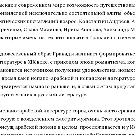
ак как в современном мире возможность путешествоват
ривилегией исключительно состоятельной элиты, объе
оэтических впечатлений возрос. Константин Андреев, А
ариченко, Слава Малинка, Ирина Аносова, Александр М
екоторые имена из тех, кто посвятил Гранаде поэтичес
удожественный образ Гранады начинает формироватьс
итературе в XIX веке, с приходом эпохи романтизма, ко
тановится источником получения удовольствия, новых 
о время как в испано-арабской и испанской литератур
рмируется намного раньше, и, в связи с этим представ
тсутствующих в русской литературе.
 испано-арабской литературе город очень часто сравн
оторую с вожделением смотрит мужчина. Этот эротичес
рисущ арабской поэзии в целом, прослеживается и у Ибн