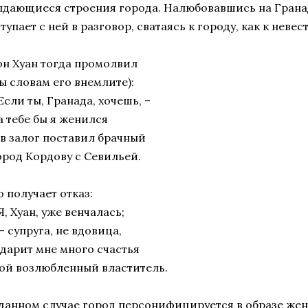
ыдающиеся строения города. Налюбовавшись на Гранад
тупает с ней в разговор, сватаясь к городу, как к невест
он Хуан тогда промолвил
ы словам его внемлите):
Если ты, Гранада, хочешь, –
а тебе бы я женился
 в залог поставил брачный
ород Кордову с Севильей.
 получает отказ:
Я, Хуан, уже венчалась;
– супруга, не вдовица,
 дарит мне много счастья
ой возлюбленный властитель.
 данном случае город персонифицируется в образе же