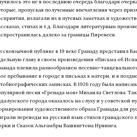
лучилось это не в последнюю очередь благодаря очерк
оторые, пропуская полученные впечатления через приз
осприятия, излагали их в путевых заметках и художест
ассказах, стихах и т.д. Благодаря литературным произв
аспространилась далеко за границы Пиренеев.
усскоязычной публике в 19 веке Гранаду представил Ва
тдельную главу в своем произведении «Письма об Исп
ранада пленила разнообразием песенно-танцевального
вое пребывание в городе в письмах к матери, и в поздн
втобиографических записках. В 1926 году была написан
опулярной песня «Гренада моя» Михаила Светлова. Так
ндалузского города оказалось на слуху и у советской п
ормировании художественного образа Гранады для ру
ыграли переводы на русский язык стихов гранадского 
орки и Сказок Альгамбры Вашингтона Ирвинга.