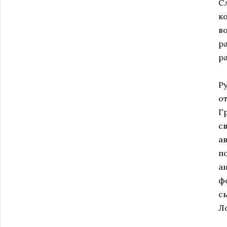
С
к
в
р
р
Р
о
Г
с
а
п
а
ф
с
Л