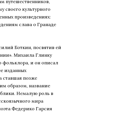
ам путешественников,
му своего культурного
венных произведениях:
едениям слава о Гранаде
силий Боткин, посвятив ей
ании». Михаила Глинку
 фольклора, и он описал
ее изданных
а ставшая позже
им образом, название
ублики. Немалую роль в
сскоязычного мира
поэта Федерико Гарсия