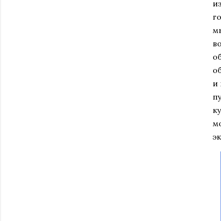
и
г
м
в
о
о
и
п
к
м
э