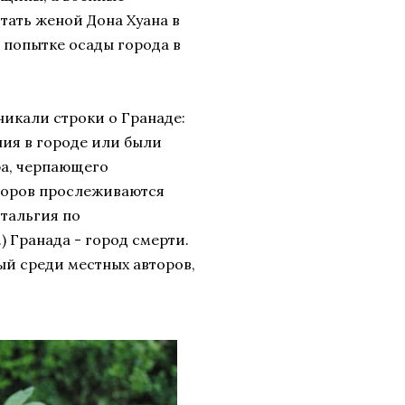
тать женой Дона Хуана в
 попытке осады города в
никали строки о Гранаде:
ния в городе или были
а, черпающего
торов прослеживаются
стальгия по
 Гранада - город смерти.
ый среди местных авторов,