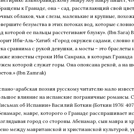
анегирике альморавидскому эмиру Абу Бакру пишет, ч
бращены к Гранаде, она - сад, расстилающий свой цве
очных облаков, чьи слезы, маленькие и крупные, похо
овершите безумства в этих потоках вод, которые словн
д которой ее пальцы расстегивают блузку». (Ibn Sara) 
торит Ибн-Аль-Хатиб: «Город окружен садами, словно 
ка сравнима с рукой девушки, а мосты – это браслеты на е
акже известны строки Ибн Самрака, в которых Гранада 
ужем которой служат горы. Она опоясана рекой, а на ш
етов.» (Ibn Zamrak)
спано-арабская поэзия русскому читателю мало известн
ольшое влияние на испанские пограничные романсы. С
Письмах об Испании» Василий Боткин (Боткин 1976: 407
бенамаре, мавре, которого о Гранаде расспрашивает и
азглядывая город со стороны. Абенамар, сын мавра и 
вено между мавританской и христианской культурой, ук