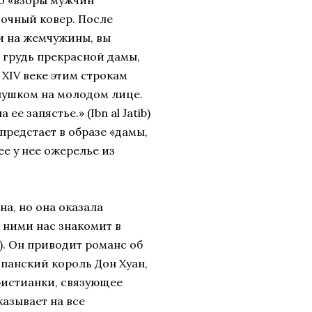
то «взоры мужчин
точный ковер. После
жи на жемчужины, вы
о грудь прекрасной дамы,
В XIV веке этим строкам
пушком на молодом лице.
е запястье.» (Ibn al Jatib)
предстает в образе «дамы,
ее у нее ожерелье из
а, но она оказала
 ними нас знакомит в
). Он приводит романс об
спанский король Дон Хуан,
христианки, связующее
азывает на все