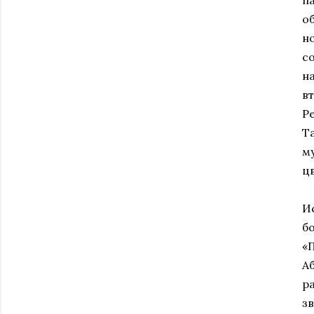
п
о
н
с
на
в
Ре
Т
м
цв
И
б
«
А
р
з