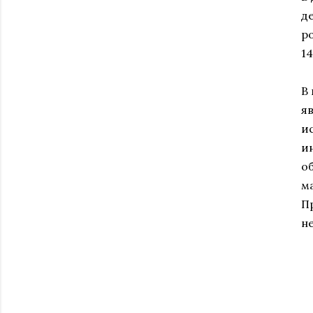
д
р
14
В
я
и
и
о
м
П
н