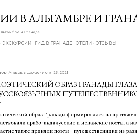
К основному контенту
ИИ В АЛЬГАМБРЕ И ГРАН
Альгамбре и Гранаде
ЭКСКУРСИИ
ГИД В ГРАНАДЕ
ОТЕЛИ
ОТЗЫВЫ
тор:
Anastasia Lupkes
июня 23, 2021
ОЭТИЧЕСКИЙ ОБРАЗ ГРАНАДЫ ГЛАЗ
УССКОЯЗЫЧНЫХ ПУТЕШЕСТВЕННИК
оэтический образ Гранады формировался на протяжени
частвовали арабо-андалусские и испанские поэты, а нач
частие также приняли поэты - путешественники из разн