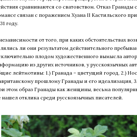
ействия сравниваются со сватовством. Отказ Гранады с
омансе связан с поражением Хуана II Кастильского при
31 году.
 независимости от того, при каких обстоятельствах воз
влялись ли они результатом действительного пребыва
сключительно плодом художественного вымысла автор
нформацию из других источников, у русскоязычных ав
бщие лейтмотивы: 1.) Гранада – цветущий город, 2.) Но
авританскому прошлому Гранады и его идеализация, 3.)
ри этом образ Гранады как женщины, весьма популярн
е нашел отклика среди русскоязычных писателей.